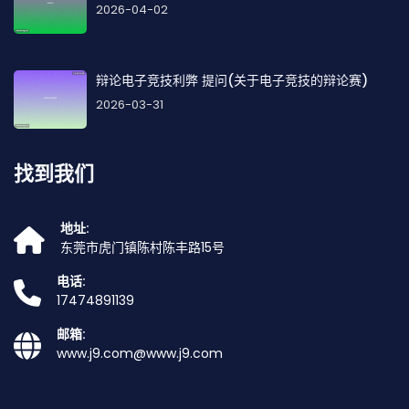
2026-04-02
辩论电子竞技利弊 提问(关于电子竞技的辩论赛)
2026-03-31
找到我们
地址:
东莞市虎门镇陈村陈丰路15号
电话:
17474891139
邮箱:
www.j9.com@www.j9.com