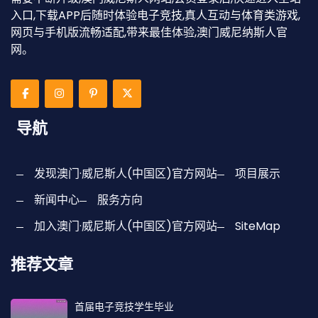
入口,下载APP后随时体验电子竞技,真人互动与体育类游戏,
网页与手机版流畅适配,带来最佳体验,澳门威尼纳斯人官
网。
导航
发现澳门·威尼斯人(中国区)官方网站
项目展示
新闻中心
服务方向
加入澳门·威尼斯人(中国区)官方网站
SiteMap
推荐文章
首届电子竞技学生毕业